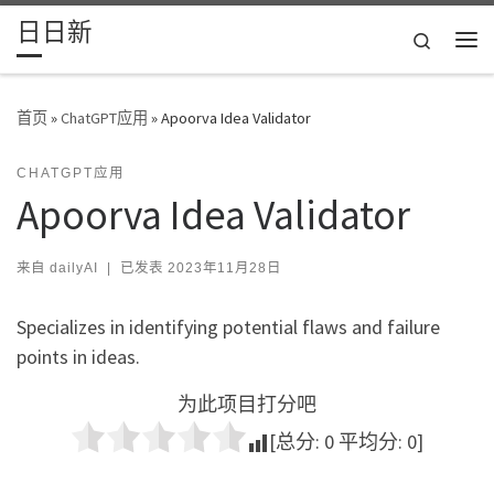
日日新
Skip to content
Search
主
首页
»
ChatGPT应用
»
Apoorva Idea Validator
CHATGPT应用
Apoorva Idea Validator
来自
dailyAI
|
已发表
2023年11月28日
Specializes in identifying potential flaws and failure
points in ideas.
为此项目打分吧
[总分:
0
平均分:
0
]