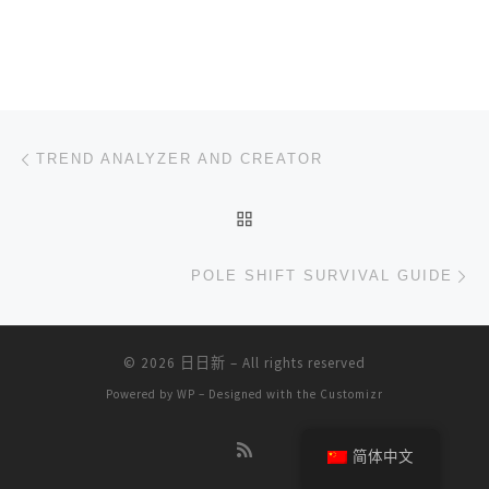
文章导航
上一篇
TREND ANALYZER AND CREATOR
返回文章列表
下
POLE SHIFT SURVIVAL GUIDE
© 2026
日日新
– All rights reserved
Powered by
WP
– Designed with the
Customizr
简体中文