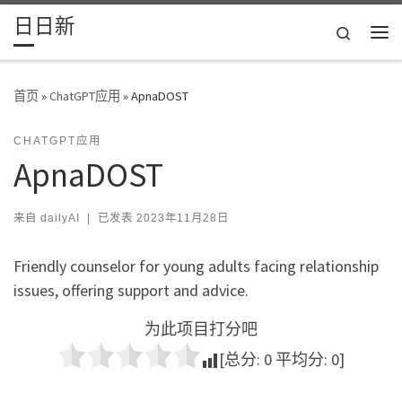
日日新
Skip to content
Search
主
首页
»
ChatGPT应用
»
ApnaDOST
CHATGPT应用
ApnaDOST
来自
dailyAI
|
已发表
2023年11月28日
Friendly counselor for young adults facing relationship
issues, offering support and advice.
为此项目打分吧
[总分:
0
平均分:
0
]