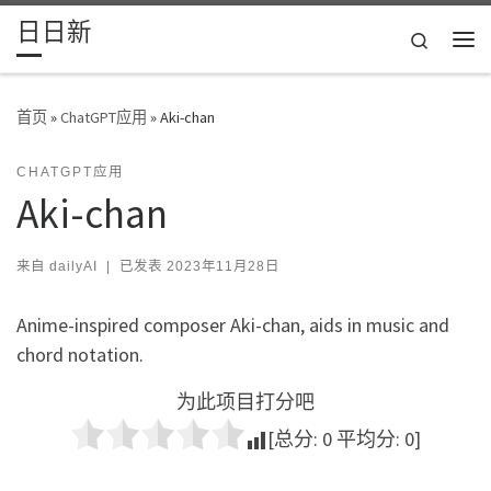
日日新
Skip to content
Search
主
首页
»
ChatGPT应用
»
Aki-chan
CHATGPT应用
Aki-chan
来自
dailyAI
|
已发表
2023年11月28日
Anime-inspired composer Aki-chan, aids in music and
chord notation.
为此项目打分吧
[总分:
0
平均分:
0
]