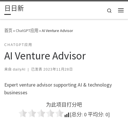
日日新
Skip to content
Search
主
首页
»
ChatGPT应用
»
AI Venture Advisor
CHATGPT应用
AI Venture Advisor
来自
dailyAI
|
已发表
2023年11月28日
Expert venture advisor supporting AI & technology
businesses
为此项目打分吧
[总分:
0
平均分:
0
]