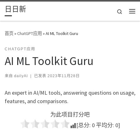
日日新
Skip to content
Search
主
首页
»
ChatGPT应用
»
AI ML Toolkit Guru
CHATGPT应用
AI ML Toolkit Guru
来自
dailyAI
|
已发表
2023年11月28日
An expert in AI/ML tools, answering questions on usage,
features, and comparisons.
为此项目打分吧
[总分:
0
平均分:
0
]