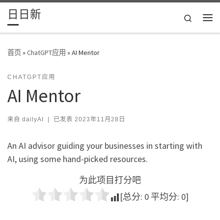
日日新
Skip to content
Search
主
首页
»
ChatGPT应用
»
AI Mentor
CHATGPT应用
AI Mentor
来自
dailyAI
|
已发表
2023年11月28日
An AI advisor guiding your businesses in starting with
AI, using some hand-picked resources.
为此项目打分吧
[总分:
0
平均分:
0
]