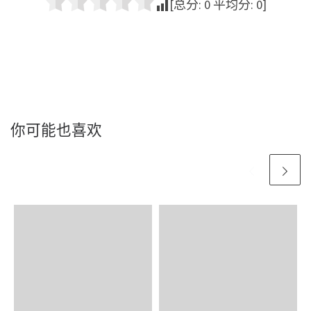
[总分:
0
平均分:
0
]
你可能也喜欢