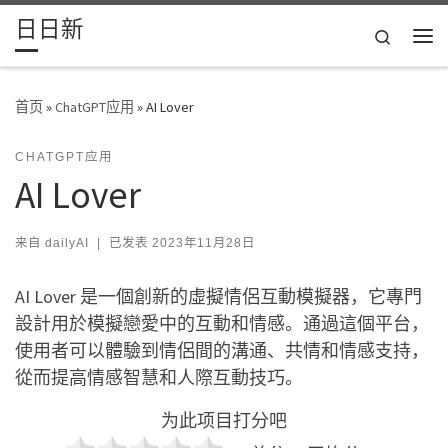
日日新
Skip to content
Search
主
首页
»
ChatGPT应用
»
AI Lover
CHATGPT应用
AI Lover
来自
dailyAI
|
已发表
2023年11月28日
AI Lover 是一個創新的虛擬情侶互動模擬器，它專門
設計用於模擬戀愛中的互動和情感。通過這個平台，
使用者可以體驗到情侶間的溝通、共情和情感支持，
從而提高情感智慧和人際互動技巧。
为此项目打分吧