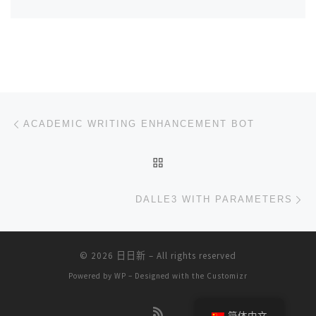
文章导航
上一篇
ACADEMIC WRITING ENHANCEMENT BOT
返回文章列表
下
DALLE3 WITH PARAMETERS
© 2026
日日新
– All rights reserved
Powered by
WP
– Designed with the
Customizr