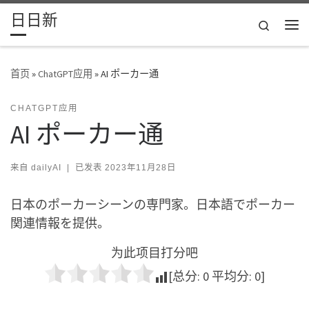
日日新
Skip to content
Search
主
首页
»
ChatGPT应用
»
AI ポーカー通
CHATGPT应用
AI ポーカー通
来自
dailyAI
|
已发表
2023年11月28日
日本のポーカーシーンの専門家。日本語でポーカー
関連情報を提供。
为此项目打分吧
[总分:
0
平均分:
0
]