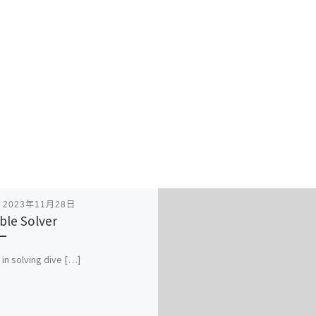
表
2023年11月28日
ble Solver
 in solving dive […]