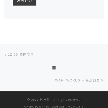
文章导航
上一篇
12-09 美图欣赏
返回文章列表
下
WANTWORDS – 开源词典
© 2026
日日新
– All rights reserved
Powered by
WP
– Designed with the
Customizr