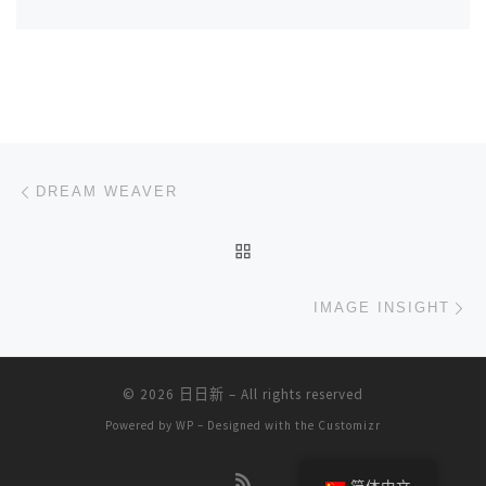
文章导航
上一篇
DREAM WEAVER
返回文章列表
下
IMAGE INSIGHT
© 2026
日日新
– All rights reserved
Powered by
WP
– Designed with the
Customizr