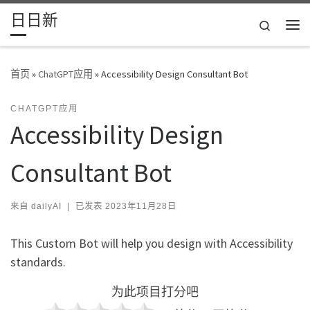
日日新
Skip to content
Search
主
首页
»
ChatGPT应用
»
Accessibility Design Consultant Bot
CHATGPT应用
Accessibility Design
Consultant Bot
来自
dailyAI
|
已发表
2023年11月28日
This Custom Bot will help you design with Accessibility
standards.
为此项目打分吧