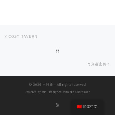
文章导航
上一篇
COZY TAVERN
返回文章列表
下
写真審査員
© 2026
日日新
– All rights reserved
Powered by
WP
– Designed with the
Customizr
简体中文