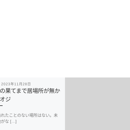
表
2023年11月28日
の果てまで居場所が無か
オジ
訪れたことのない場所はない。未
がな […]