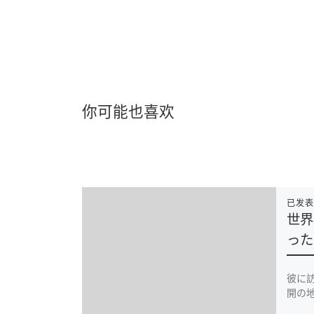
你可能也喜欢
已发
世界
った
彼に
開の地