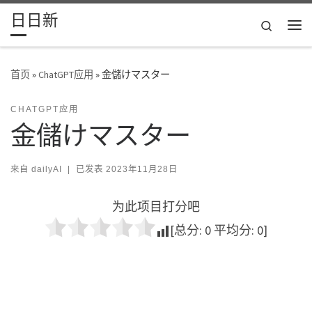
日日新
Skip to content
Search
主
首页
»
ChatGPT应用
»
金儲けマスター
CHATGPT应用
金儲けマスター
来自
dailyAI
|
已发表
2023年11月28日
为此项目打分吧
[总分:
0
平均分:
0
]