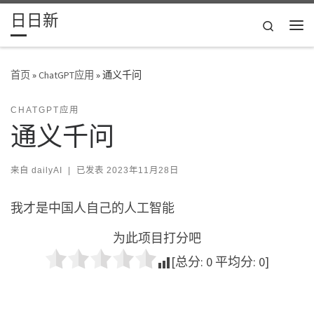
日日新
Skip to content
Search
主
首页
»
ChatGPT应用
»
通义千问
CHATGPT应用
通义千问
来自
dailyAI
|
已发表
2023年11月28日
我才是中国人自己的人工智能
为此项目打分吧
[总分:
0
平均分:
0
]