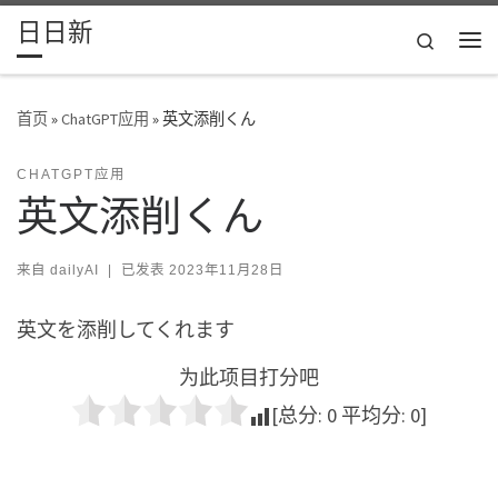
日日新
Skip to content
Search
主
首页
»
ChatGPT应用
»
英文添削くん
CHATGPT应用
英文添削くん
来自
dailyAI
|
已发表
2023年11月28日
英文を添削してくれます
为此项目打分吧
[总分:
0
平均分:
0
]