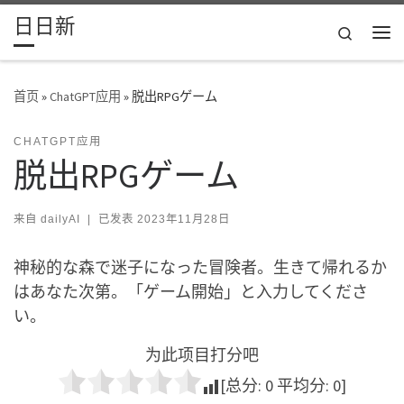
日日新
Skip to content
Search
主
首页
»
ChatGPT应用
»
脱出RPGゲーム
CHATGPT应用
脱出RPGゲーム
来自
dailyAI
|
已发表
2023年11月28日
神秘的な森で迷子になった冒険者。生きて帰れるか
はあなた次第。「ゲーム開始」と入力してくださ
い。
为此项目打分吧
[总分:
0
平均分:
0
]