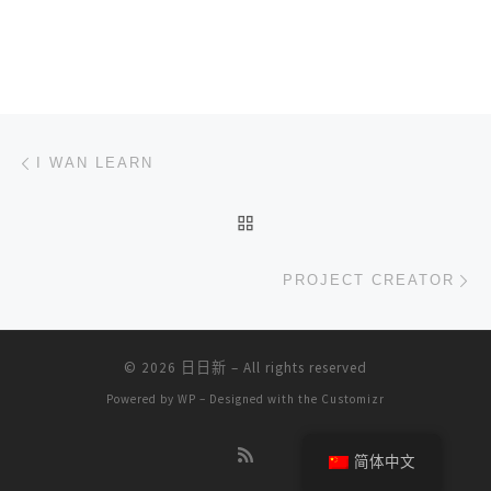
文章导航
上一篇
I WAN LEARN
返回文章列表
下
PROJECT CREATOR
© 2026
日日新
– All rights reserved
Powered by
WP
– Designed with the
Customizr
简体中文