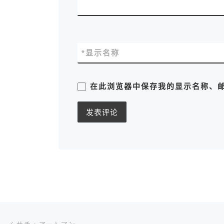
*
显示名称
在此浏览器中保存我的显示名称、
文章导航
上一篇