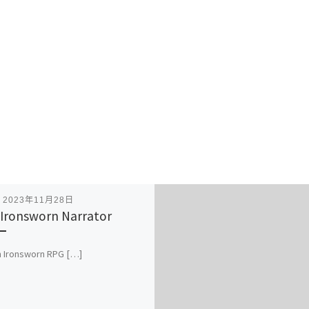
表
2023年11月28日
 Ironsworn Narrator
n Ironsworn RPG […]