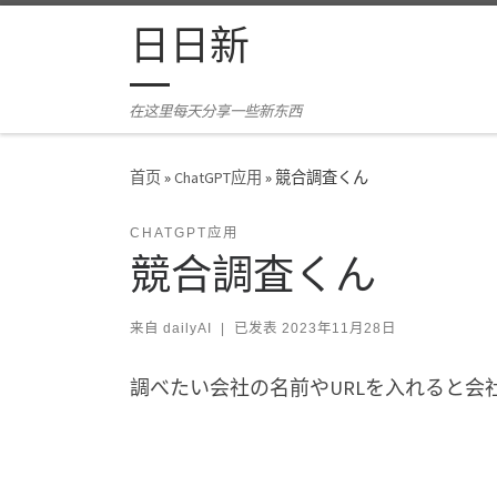
Skip to content
日日新
在这里每天分享一些新东西
首页
»
ChatGPT应用
»
競合調査くん
CHATGPT应用
競合調査くん
来自
dailyAI
|
已发表
2023年11月28日
調べたい会社の名前やURLを入れると会