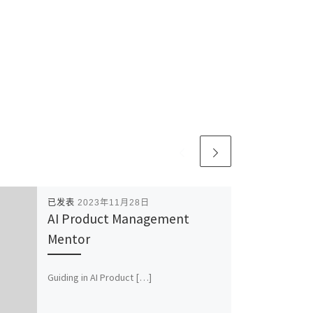
已发表
2023年11月28日
AI Product Management
Mentor
Guiding in AI Product […]