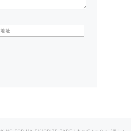
站地址
下