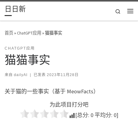
日日新
Skip to content
Search
主
首页
»
ChatGPT应用
»
猫猫事实
CHATGPT应用
猫猫事实
来自
dailyAI
|
已发表
2023年11月28日
关于猫的一些事实（基于 MeowFacts）
为此项目打分吧
[总分:
0
平均分:
0
]