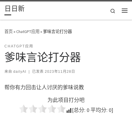
日日新
Skip to content
Search
主
首页
»
ChatGPT应用
»
爹味言论打分器
CHATGPT应用
爹味言论打分器
来自
dailyAI
|
已发表
2023年11月28日
帮你有力回击让人讨厌的爹味说教
为此项目打分吧
[总分:
0
平均分:
0
]