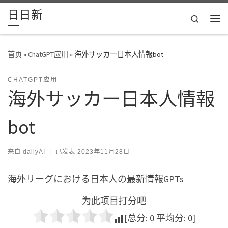
日日新
Skip to content
Search
主
首页
»
ChatGPT应用
»
海外サッカー日本人情報bot
CHATGPT应用
海外サッカー日本人情報
bot
来自
dailyAI
|
已发表
2023年11月28日
海外リーグにおける日本人の最新情報GPTs
为此项目打分吧
[总分:
0
平均分:
0
]