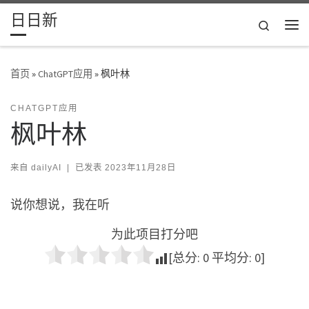
日日新
Skip to content
Search
主
首页
»
ChatGPT应用
»
枫叶林
CHATGPT应用
枫叶林
来自
dailyAI
|
已发表
2023年11月28日
说你想说，我在听
为此项目打分吧
[总分:
0
平均分:
0
]