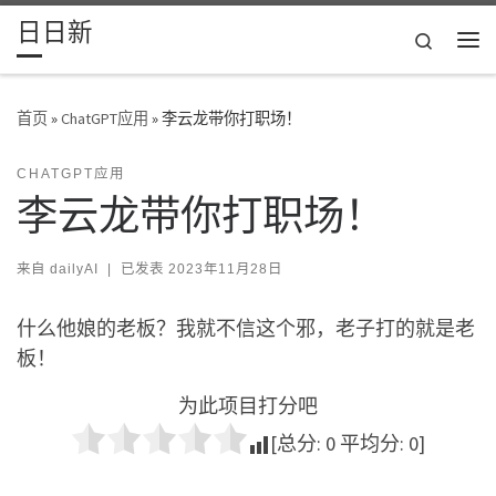
日日新
Skip to content
Search
主
首页
»
ChatGPT应用
»
李云龙带你打职场！
CHATGPT应用
李云龙带你打职场！
来自
dailyAI
|
已发表
2023年11月28日
什么他娘的老板？我就不信这个邪，老子打的就是老
板！
为此项目打分吧
[总分:
0
平均分:
0
]