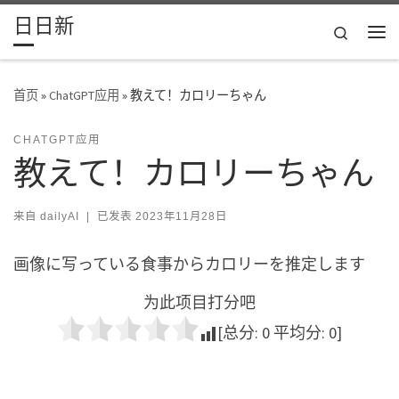
日日新
Skip to content
Search
主
首页
»
ChatGPT应用
»
教えて！カロリーちゃん
CHATGPT应用
教えて！カロリーちゃん
来自
dailyAI
|
已发表
2023年11月28日
画像に写っている食事からカロリーを推定します
为此项目打分吧
[总分:
0
平均分:
0
]