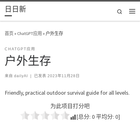
日日新
Skip to content
Search
主
首页
»
ChatGPT应用
»
户外生存
CHATGPT应用
户外生存
来自
dailyAI
|
已发表
2023年11月28日
Friendly, practical outdoor survival guide for all levels.
为此项目打分吧
[总分:
0
平均分:
0
]