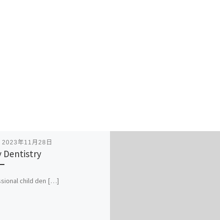
表
2023年11月28日
 Dentistry
sional child den […]