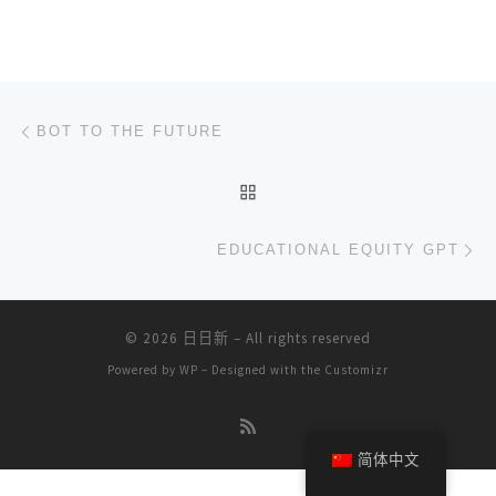
文章导航
上一篇
BOT TO THE FUTURE
返回文章列表
下
EDUCATIONAL EQUITY GPT
© 2026
日日新
– All rights reserved
Powered by
WP
– Designed with the
Customizr
简体中文