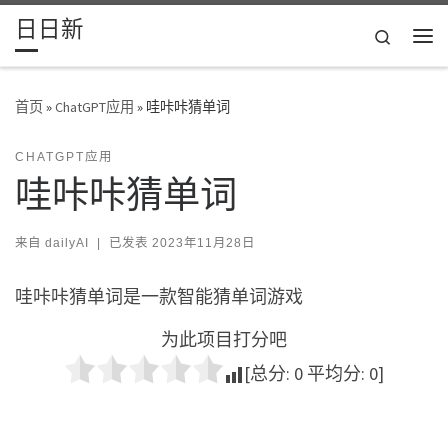
日日新
Skip to content
Search
主
首页
»
ChatGPT应用
»
哇咔咔猜单词
CHATGPT应用
哇咔咔猜单词
来自
dailyAI
|
已发表
2023年11月28日
哇咔咔猜单词是一款智能猜单词游戏
为此项目打分吧
[总分:
0
平均分:
0
]