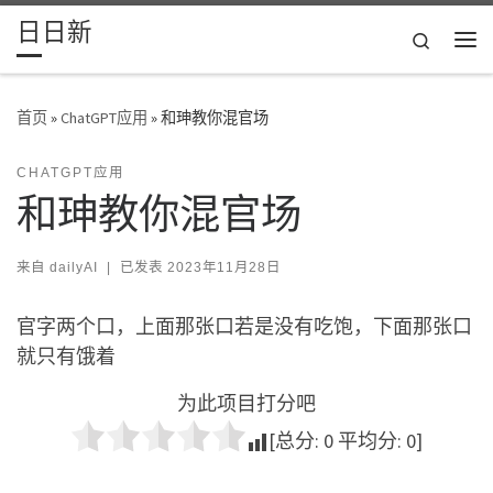
日日新
Skip to content
Search
主
首页
»
ChatGPT应用
»
和珅教你混官场
CHATGPT应用
和珅教你混官场
来自
dailyAI
|
已发表
2023年11月28日
官字两个口，上面那张口若是没有吃饱，下面那张口
就只有饿着
为此项目打分吧
[总分:
0
平均分:
0
]