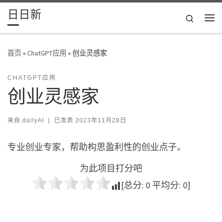
日日新
Skip to content
Search
主
首页
»
ChatGPT应用
»
创业灵感家
CHATGPT应用
创业灵感家
来自
dailyAI
|
已发表
2023年11月28日
专业创业专家，帮助构思盈利性的创业点子。
为此项目打分吧
[总分:
0
平均分:
0
]