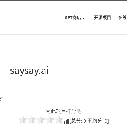
GPT商店
开源项目
在线
aysay.ai
す
为此项目打分吧
[总分:
0
平均分:
0
]