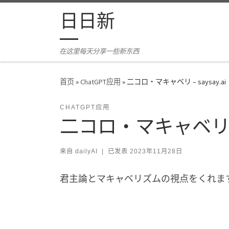
Skip to content
日日新
在这里每天分享一些新东西
首页
»
ChatGPT应用
»
二コロ・マキャベリ – saysay.ai
CHATGPT应用
二コロ・マキャベリ – s
来自
dailyAI
|
已发表
2023年11月28日
君主論とマキャベリズムの視点をくれま