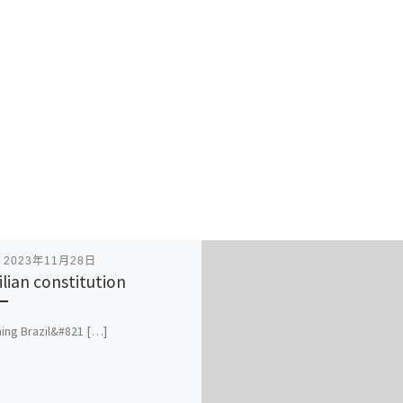
表
2023年11月28日
ilian constitution
ning Brazil&#821 […]