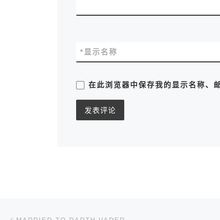
*
显示名称
在此浏览器中保存我的显示名称、
文章导航
上一篇