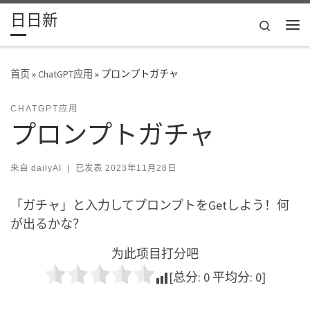
日日新
Skip to content
Search
主
首页
»
ChatGPT应用
»
プロンプトガチャ
CHATGPT应用
プロンプトガチャ
来自
dailyAI
|
已发表
2023年11月28日
「ガチャ」と入力してプロンプトをGetしよう！何
が出るかな？
为此项目打分吧
[总分:
0
平均分:
0
]