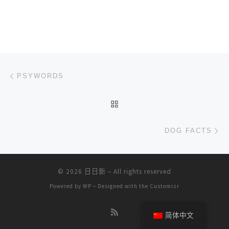
文章导航
上一篇
PSYWORDS
返回文章列表
下
DOG FACTS
© 2026
日日新
– All rights reserved
Powered by
WP
– Designed with the
Customizr
简体中文