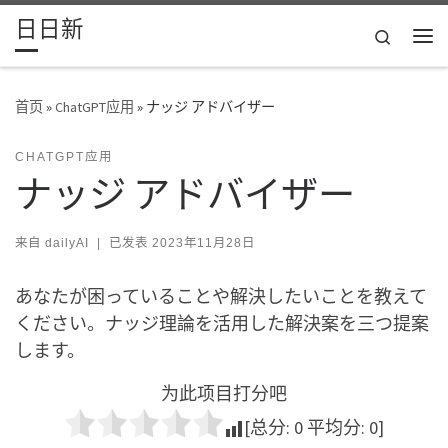
日日新
Skip to content
Search
主
首页
»
ChatGPT应用
»
ナッジ アドバイザー
CHATGPT应用
ナッジ アドバイザー
来自
dailyAI
|
已发表
2023年11月28日
あなたが困っていることや解決したいことを教えて
ください。ナッジ理論を活用した解決案を三つ提案
します。
为此项目打分吧
[总分:
0
平均分:
0
]