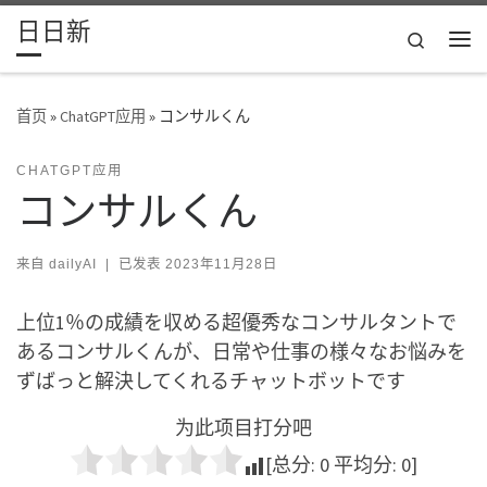
日日新
Skip to content
Search
主
首页
»
ChatGPT应用
»
コンサルくん
CHATGPT应用
コンサルくん
来自
dailyAI
|
已发表
2023年11月28日
上位1％の成績を収める超優秀なコンサルタントで
あるコンサルくんが、日常や仕事の様々なお悩みを
ずばっと解決してくれるチャットボットです
为此项目打分吧
[总分:
0
平均分:
0
]