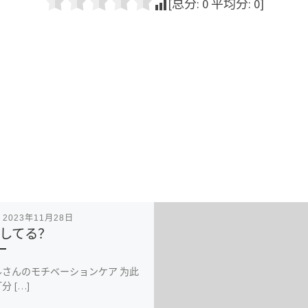
[总分:
0
平均分:
0
]
表
2023年11月28日
してる？
ルさんのモチベーションケア 为此
分 […]