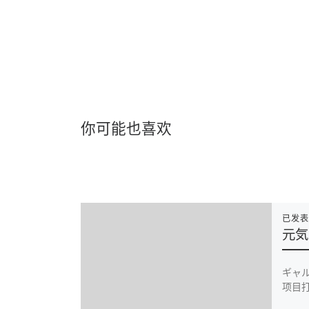
你可能也喜欢
已发
元気
ギャ
项目打