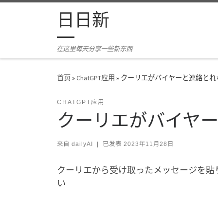
Skip to content
日日新
在这里每天分享一些新东西
首页
»
ChatGPT应用
»
クーリエがバイヤーと連絡とれ
CHATGPT应用
クーリエがバイヤ
来自
dailyAI
|
已发表
2023年11月28日
クーリエから受け取ったメッセージを貼り
い