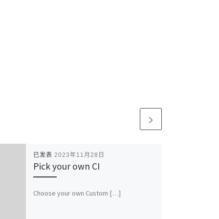
已发表
2023年11月28日
Pick your own CI
Choose your own Custom […]