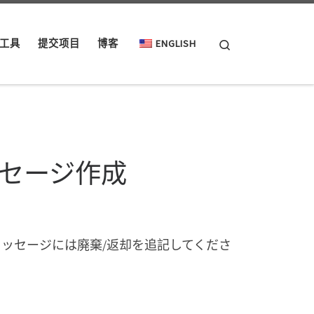
Search
工具
提交项目
博客
ENGLISH
セージ作成
メッセージには廃棄/返却を追記してくださ