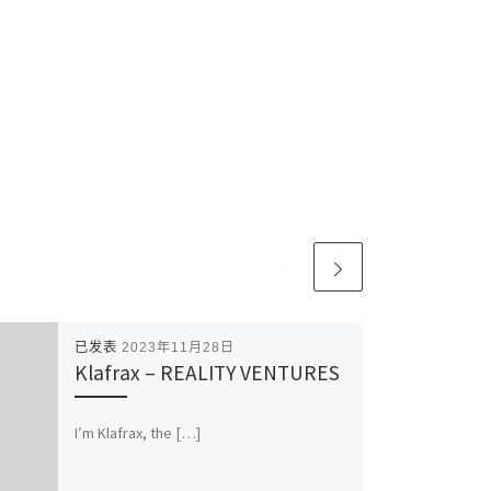
已发表
2023年11月28日
Klafrax – REALITY VENTURES
I’m Klafrax, the […]