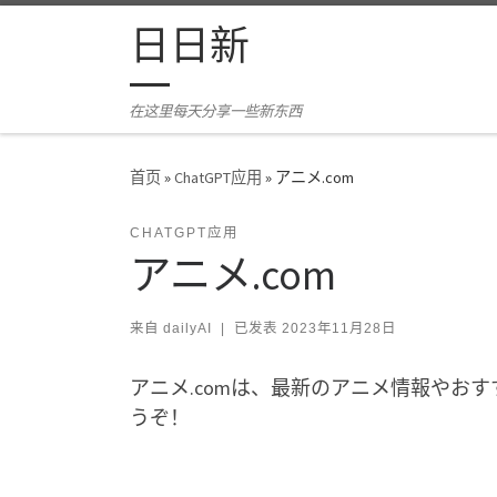
Skip to content
日日新
在这里每天分享一些新东西
首页
»
ChatGPT应用
»
アニメ.com
CHATGPT应用
アニメ.com
来自
dailyAI
|
已发表
2023年11月28日
アニメ.comは、最新のアニメ情報やお
うぞ！