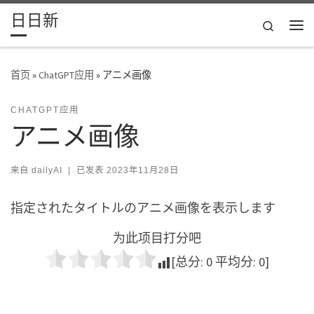
日日新
Skip to content
Search
主
首页
»
ChatGPT应用
»
アニメ画像
CHATGPT应用
アニメ画像
来自
dailyAI
|
已发表
2023年11月28日
指定されたタイトルのアニメ画像を表示します
为此项目打分吧
[总分:
0
平均分:
0
]