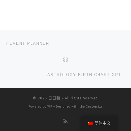
文章导航
上一篇
EVENT PLANNER
返回文章列表
下
ASTROLOGY BIRTH CHART GPT
© 2026
日日新
– All rights reserved
Powered by
WP
– Designed with the
Customizr
简体中文