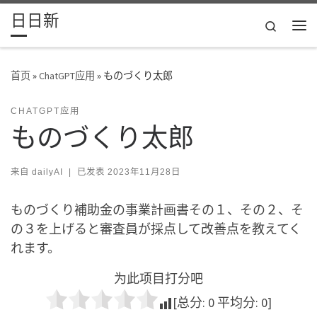
日日新
Skip to content
Search
主
首页
»
ChatGPT应用
»
ものづくり太郎
CHATGPT应用
ものづくり太郎
来自
dailyAI
|
已发表
2023年11月28日
ものづくり補助金の事業計画書その１、その２、そ
の３を上げると審査員が採点して改善点を教えてく
れます。
为此项目打分吧
[总分:
0
平均分:
0
]