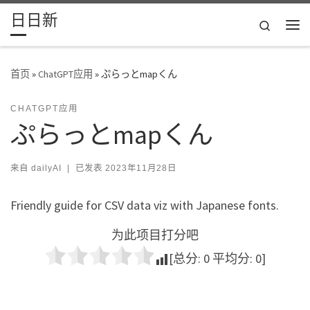
日日新
Skip to content
Search
主
首页
»
ChatGPT应用
»
ぷらっとmapくん
CHATGPT应用
ぷらっとmapくん
来自
dailyAI
|
已发表
2023年11月28日
Friendly guide for CSV data viz with Japanese fonts.
为此项目打分吧
[总分:
0
平均分:
0
]