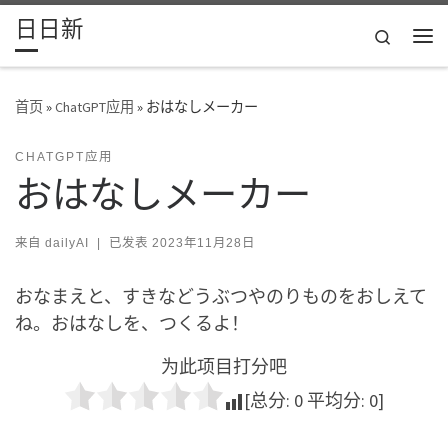
日日新
Skip to content
Search
主
首页
»
ChatGPT应用
»
おはなしメーカー
CHATGPT应用
おはなしメーカー
来自
dailyAI
|
已发表
2023年11月28日
おなまえと、すきなどうぶつやのりものをおしえて
ね。おはなしを、つくるよ！
为此项目打分吧
[总分:
0
平均分:
0
]