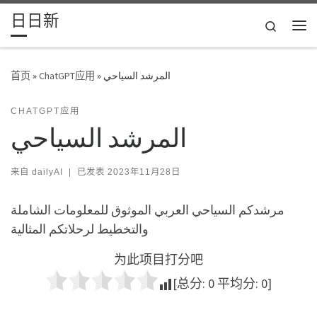
日日新
Skip to content
Search
主
首页
»
ChatGPT应用
»
المرشد السياحي
CHATGPT应用
المرشد السياحي
来自
dailyAI
|
已发表
2023年11月28日
مرشدكم السياحي العربي الموثوق للمعلومات الشاملة
والتخطيط لرحلاتكم المثالية
为此项目打分吧
[总分:
0
平均分:
0
]