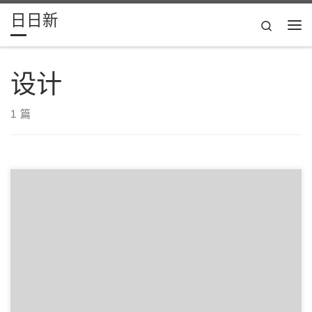
日日新
Skip to content
Search
主
设计
1 篇
给大家带来一个单页网站收集-One Page Love 这个网站从 2008
年开始收集单页网站，目 […]