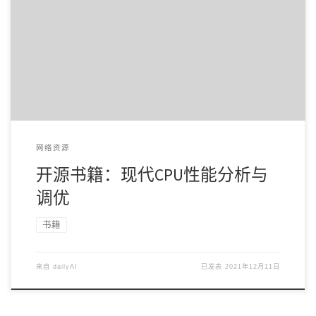
此书是一本 170 页的指南，结合了多个不同行业的专家知识，
讲解 CPU 微体系结构、性能分析技巧， […]
网络资源
开源书籍：现代CPU性能分析与
调优
书籍
来自
dailyAI
已发表
2021年12月11日