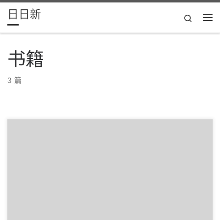
日日新
Skip to content
Search
主
书籍
3 篇
Naval的《The Almanack of Naval Ravikant》是最近看到很好的一
本书， […]