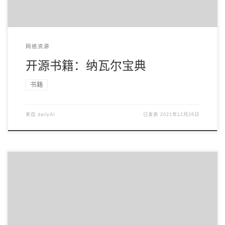
网络资源
开源书籍：纳瓦尔宝典
书籍
来自
dailyAI
已发表
2021年12月26日
涵盖CGO、Go汇编语言、RPC实现、Protobuf插件实现、Web
框架实现、分布式系统等高阶主题 […]