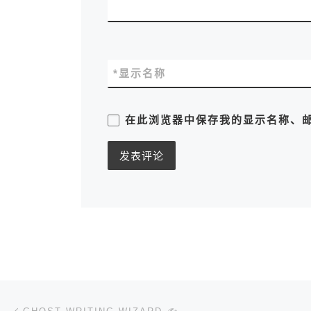
*
显示名称
在此浏览器中保存我的显示名称、
文章导航
上一篇