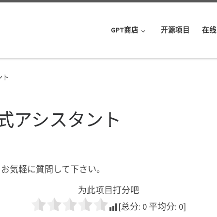
GPT商店
开源项目
在线
タント
S 非公式アシスタント
します。お気軽に質問して下さい。
为此项目打分吧
[总分:
0
平均分:
0
]