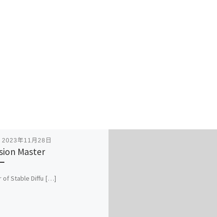
表
2023年11月28日
usion Master
 of Stable Diffu […]