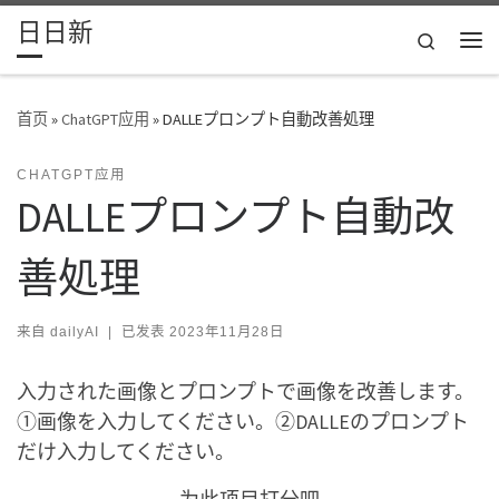
日日新
Skip to content
Search
主
首页
»
ChatGPT应用
»
DALLEプロンプト自動改善処理
CHATGPT应用
DALLEプロンプト自動改
善処理
来自
dailyAI
|
已发表
2023年11月28日
入力された画像とプロンプトで画像を改善します。
①画像を入力してください。②DALLEのプロンプト
だけ入力してください。