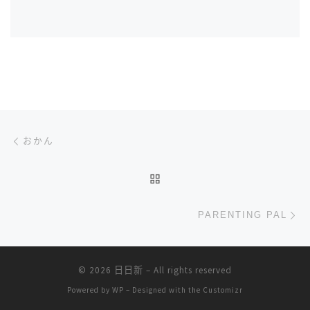
文章导航
上一篇
おかん
返回文章列表
下
PARENTING PAL
© 2026
日日新
– All rights reserved
Powered by
WP
– Designed with the
Customizr