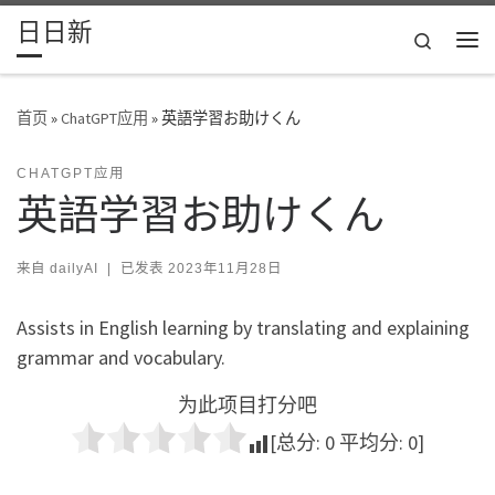
日日新
Skip to content
Search
主
首页
»
ChatGPT应用
»
英語学習お助けくん
CHATGPT应用
英語学習お助けくん
来自
dailyAI
|
已发表
2023年11月28日
Assists in English learning by translating and explaining
grammar and vocabulary.
为此项目打分吧
[总分:
0
平均分:
0
]