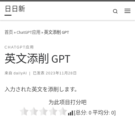
日日新
Skip to content
Search
主
首页
»
ChatGPT应用
»
英文添削 GPT
CHATGPT应用
英文添削 GPT
来自
dailyAI
|
已发表
2023年11月28日
入力された英文を添削します。
为此项目打分吧
[总分:
0
平均分:
0
]