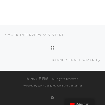
文章导航
上一篇
MOCK INTERVIEW ASSISTANT
返回文章列表
下
BANNER CRAFT WIZARD
© 2026
日日新
– All rights reserved
Powered by
WP
– Designed with the
Customizr
简体中文