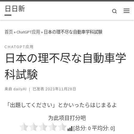
日日新
Skip to content
Search
主
首页
»
ChatGPT应用
»
日本の理不尽な自動車学科試験
CHATGPT应用
日本の理不尽な自動車学
科試験
来自
dailyAI
|
已发表
2023年11月28日
「出題してください」とかいったらはじまるよ
为此项目打分吧
[总分:
0
平均分:
0
]