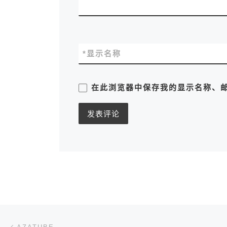
*
显示名称
在此浏览器中保存我的显示名称、
文章导航
上一篇