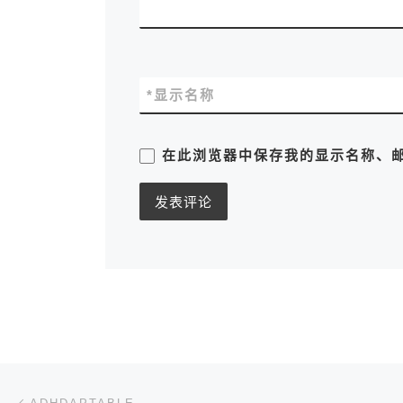
*
显示名称
在此浏览器中保存我的显示名称、
文章导航
上一篇