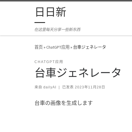
Skip to content
日日新
在这里每天分享一些新东西
首页
»
ChatGPT应用
»
台車ジェネレータ
CHATGPT应用
台車ジェネレータ
来自
dailyAI
|
已发表
2023年11月28日
台車の画像を生成します