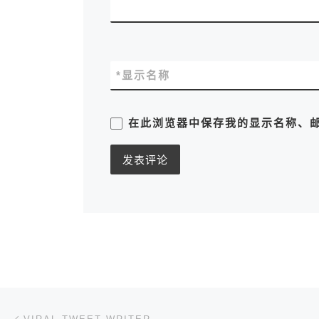
*
显示名称
在此浏览器中保存我的显示名称、
文章导航
上一篇